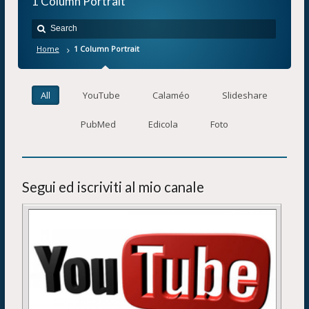
1 Column Portrait
Home
1 Column Portrait
All
YouTube
Calaméo
Slideshare
PubMed
Edicola
Foto
Segui ed iscriviti al mio canale