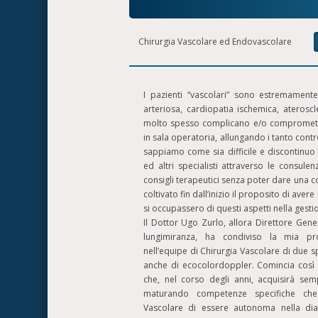
Chirurgia Vascolare ed Endovascolare
I pazienti “vascolari” sono estremamente
arteriosa, cardiopatia ischemica, ateroscle
molto spesso complicano e/o comprometto
in sala operatoria, allungando i tanto contro
sappiamo come sia difficile e discontinuo 
ed altri specialisti attraverso le consulen
consigli terapeutici senza poter dare una co
coltivato fin dall’inizio il proposito di aver
si occupassero di questi aspetti nella gesti
Il Dottor Ugo Zurlo, allora Direttore Gene
lungimiranza, ha condiviso la mia pr
nell’equipe di Chirurgia Vascolare di due sp
anche di ecocolordoppler. Comincia così a
che, nel corso degli anni, acquisirà semp
maturando competenze specifiche che
Vascolare di essere autonoma nella dia