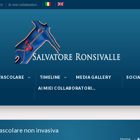
ti
Ai miei collaboratori…
 VASCOLARE
TIMELINE
MEDIA GALLERY
SOCIA
AI MIEI COLLABORATORI…
ascolare non invasiva
Home
A