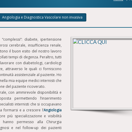
Angiologia e Diagnostica Vascolare non invasiva
 “complessi”: diabete, ipertensione
rosi cerebrale, insufficienza renale,
no il buon esito del nostro lavoro
llati tempi di degenza. Peraltro, tutti
lavorare con diabetologi, cardiologi
ze, attraverso le quali ci forniscono
ntinuità assistenziale al paziente. Ho
e nella mia equipe medici internisti che
one del paziente ricoverato.
rale, con ammirevole disponibilità e
oposta permettendo l’inserimento
ecialisti internisti che si occupavano
 formarsi e a crescere l’
Angiologia
re più specializzazione e visibilità
 hanno permesso alla Chirurgia
gnosi e nel follow-up dei pazienti