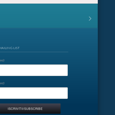
MAILING LIST
red)
red)