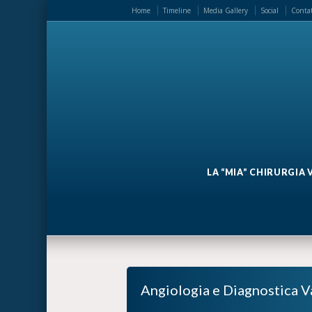
Home
Timeline
Media Gallery
Social
Contat
LA “MIA” CHIRURGIA
Angiologia e Diagnostica V