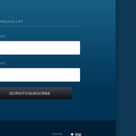
MAILING LIST
red)
red)
Home
top