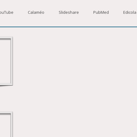
ouTube
Calaméo
Slideshare
PubMed
Edicola