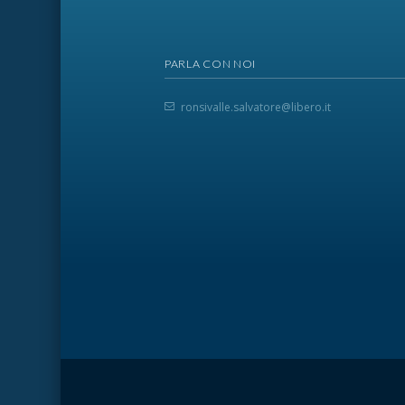
PARLA CON NOI
ronsivalle.salvatore@libero.it