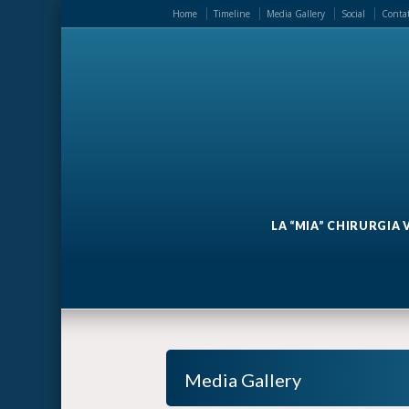
Home
Timeline
Media Gallery
Social
Contat
LA “MIA” CHIRURGIA
Media Gallery